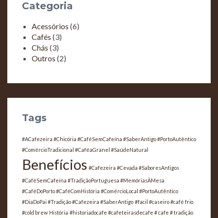
Categoria
Acessórios
(6)
Cafés
(3)
Chás
(3)
Outros
(2)
Tags
#ACafezeira #Chicória #CaféSemCafeína #SaberAntigo #PortoAutêntico
#ComércioTradicional #CaféaGranel #SaúdeNatural
Benefícios
#Cafezeira #Cevada #SaboresAntigos
#CaféSemCafeína #TradiçãoPortuguesa #MemóriasÀMesa
#CaféDoPorto #CaféComHistória #ComércioLocal #PortoAutêntico
#DiaDoPai #Tradição #Cafezeira #SaberAntigo
#facil #caseiro #café frio
#cold brew
História
#historiadocafe #cafeteirasdecafe # cafe # tradição