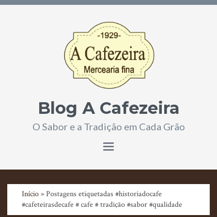
Blog A Cafezeira
O Sabor e a Tradição em Cada Grão
Toggle
navigation
Início
» Postagens etiquetadas #historiadocafe
#cafeteirasdecafe # cafe # tradição #sabor #qualidade